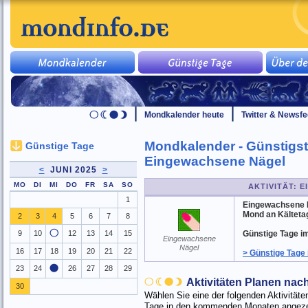
Mondkalender heute
Twitter & Newsf
Mondkalender - Günstigst
Günstige Tage
Eingewachsene Nägel
<
JUNI 2025
>
MO
DI
MI
DO
FR
SA
SO
AKTIVITÄT: 
1
Eingewachsene 
Mond an Kälteta
2
3
4
5
6
7
8
9
10
12
13
14
15
Günstige Tage im J
Eingewachsene
Nägel
16
17
18
19
20
21
22
> Günstige Tage 
23
24
26
27
28
29
Aktivitäten Planen na
30
Wählen Sie eine der folgenden Aktivitä
Tage in den kommenden Monaten angezei