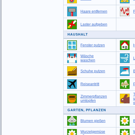
Haare entfernen
F
Laster aufgeben
HAUSHALT
Fenster putzen
Wäsche
L
waschen
Schuhe putzen
Reiseantritt
T
Zimmerpflanzen
umtopfen
o
GARTEN, PFLANZEN
Blumen gießen
Wurzelgemüse