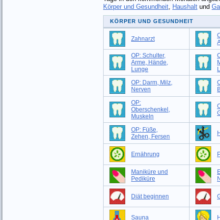
Körper und Gesundheit
,
Haushalt
und
Ga
KÖRPER UND GESUNDHEIT
O
Zahnarzt
OP: Schulter,
O
Arme, Hände,
M
Lunge
OP: Darm, Milz,
O
Nerven
B
OP:
Oberschenkel,
G
Muskeln
OP: Füße,
H
Zehen, Fersen
Ernährung
P
Maniküre und
Pediküre
Diät beginnen
G
Sauna