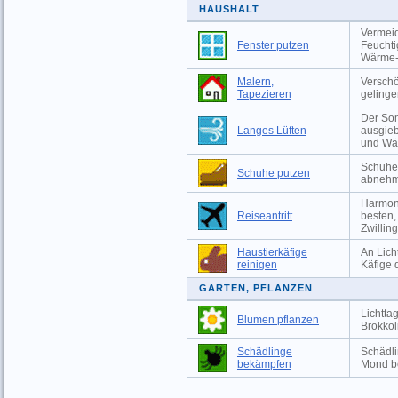
HAUSHALT
Vermeid
Fenster putzen
Feuchti
Wärme-
Malern,
Versch
Tapezieren
gelinge
Der Som
Langes Lüften
ausgieb
und Wä
Schuhe 
Schuhe putzen
abnehm
Harmoni
Reiseantritt
besten,
Zwillin
Haustierkäfige
An Lich
reinigen
Käfige 
GARTEN, PFLANZEN
Lichtta
Blumen pflanzen
Brokkol
Schädlinge
Schädli
bekämpfen
Mond b