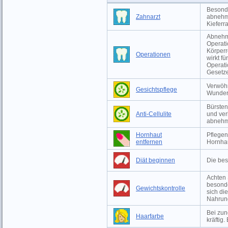
Besonde
Zahnarzt
abnehm
Kieferr
Abnehme
Operati
Körperr
Operationen
wirkt f
Operati
Gesetze
Verwöhn
Gesichtspflege
Wunder
Bürsten
Anti-Cellulite
und ver
abneh
Hornhaut
Pflegen
entfernen
Hornha
Diät beginnen
Die bes
Achten 
besonde
Gewichtskontrolle
sich di
Nahrun
Bei zu
Haarfarbe
kräftig