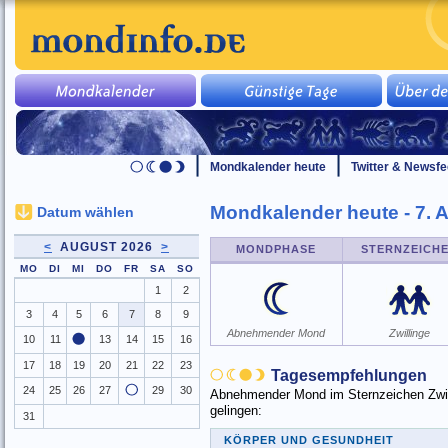
Mondkalender heute
Twitter & Newsf
Mondkalender heute - 7. 
Datum wählen
<
AUGUST 2026
>
MONDPHASE
STERNZEICH
MO
DI
MI
DO
FR
SA
SO
1
2
3
4
5
6
7
8
9
Abnehmender Mond
Zwillinge
10
11
13
14
15
16
17
18
19
20
21
22
23
Tagesempfehlungen
24
25
26
27
29
30
Abnehmender Mond im Sternzeichen Zwilli
gelingen:
31
KÖRPER UND GESUNDHEIT