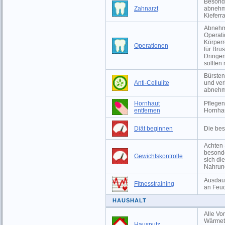
Besonde
Zahnarzt
abnehm
Kieferr
Abnehme
Operati
Körperr
Operationen
für Bru
Dringen
sollten
Bürsten
Anti-Cellulite
und ver
abneh
Hornhaut
Pflegen
entfernen
Hornha
Diät beginnen
Die bes
Achten 
besonde
Gewichtskontrolle
sich di
Nahrun
Ausdaue
Fitnesstraining
an Feuc
HAUSHALT
Alle Vo
Wärmeta
Hausputz