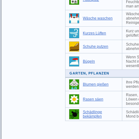
Feuchti
man am
Wäsche 
Wäsche waschen
abnehm
Reinige
Kurz un
Kurzes Lüften
gelüfte
Schuhe 
Schuhe putzen
abnehm
Wenn Si
Bügeln
Nacht i
wesentli
GARTEN, PFLANZEN
Ihre Pf
Blumen gießen
werden,
Rasen, 
Rasen säen
Löwen o
besonde
Schädlinge
Schädli
bekämpfen
Mond b