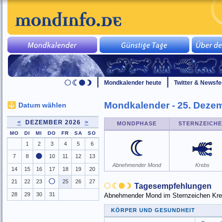
Mondkalender heute
Twitter & Newsf
Mondkalender - 25. Deze
Datum wählen
<
DEZEMBER 2026
>
MONDPHASE
STERNZEICH
MO
DI
MI
DO
FR
SA
SO
1
2
3
4
5
6
7
8
10
11
12
13
Abnehmender Mond
Krebs
14
15
16
17
18
19
20
21
22
23
25
26
27
Tagesempfehlungen
28
29
30
31
Abnehmender Mond im Sternzeichen Krebs 
KÖRPER UND GESUNDHEIT