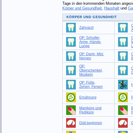
Tage in den kommenden Monaten angezei
Körper und Gesundheit
,
Haushalt
und
Ga
KÖRPER UND GESUNDHEIT
O
Zahnarzt
OP: Schulter,
O
Arme, Hände,
M
Lunge
OP: Darm, Milz,
O
Nerven
B
OP:
Oberschenkel,
G
Muskeln
OP: Füße,
H
Zehen, Fersen
Ernährung
P
Maniküre und
Pediküre
Diät beginnen
G