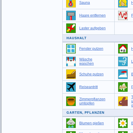
Sauna
Haare entfernen
F
Laster aufgeben
HAUSHALT
Fenster putzen
Wäsche
L
waschen
Schuhe putzen
Reiseantritt
T
Zimmerpflanzen
umtopfen
o
GARTEN, PFLANZEN
Blumen gießen