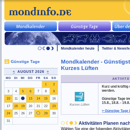
Mondkalender heute
Twitter & Newsf
Mondkalender - Günstigst
Günstige Tage
Kurzes Lüften
<
AUGUST 2026
>
MO
DI
MI
DO
FR
SA
SO
AKTIVITÄ
1
2
Kurz und kräftig 
werden.
3
4
5
6
7
8
9
10
11
13
14
15
16
Günstige Tage im Au
15.8., 18.8. - 19.8.
Kurzes Lüften
17
18
19
20
21
22
23
> Günstige Tage
24
25
26
27
29
30
31
Aktivitäten Planen na
Wählen Sie eine der folgenden Aktivitä