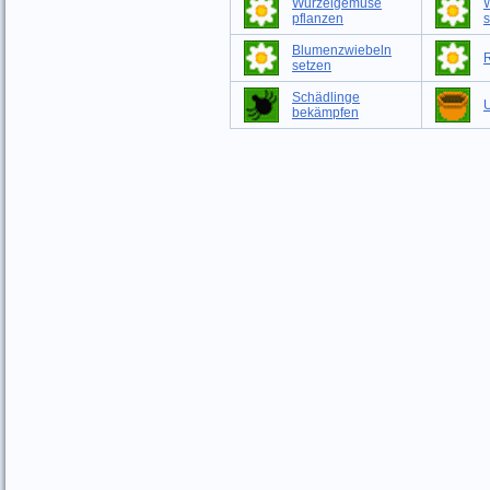
Wurzelgemüse
pflanzen
s
Blumenzwiebeln
setzen
Schädlinge
bekämpfen