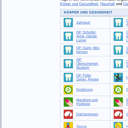
Körper und Gesundheit
,
Haushalt
und
Ga
KÖRPER UND GESUNDHEIT
O
Zahnarzt
OP: Schulter,
O
Arme, Hände,
M
Lunge
OP: Darm, Milz,
O
Nerven
B
OP:
Oberschenkel,
G
Muskeln
OP: Füße,
H
Zehen, Fersen
Ernährung
P
Maniküre und
Pediküre
Diät beginnen
G
Sauna