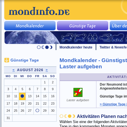
Mondkalender heute
Twitter & Newsf
Mondkalender - Günstigst
Günstige Tage
Laster aufgeben
<
AUGUST 2026
>
MO
DI
MI
DO
FR
SA
SO
AKTIVITÄT
1
2
Der Neumond ist 
Angewohnheiten 
3
4
5
6
7
8
9
10
11
13
14
15
16
Günstige Tage im
Laster aufgeben
17
18
19
20
21
22
23
> Günstige Tage
24
25
26
27
29
30
Aktivitäten Planen na
31
Wählen Sie eine der folgenden Aktivitä
Tage in den kommenden Monaten angezei