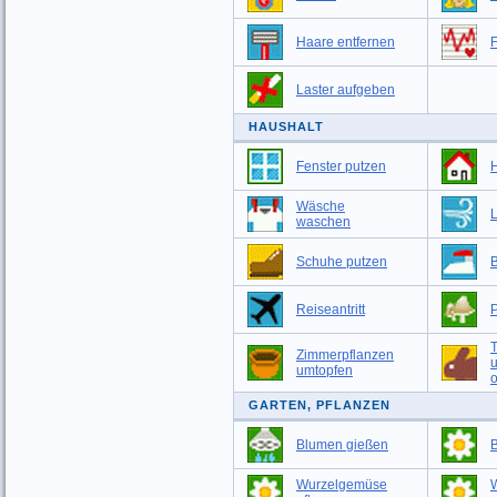
Haare entfernen
F
Laster aufgeben
HAUSHALT
Fenster putzen
Wäsche
L
waschen
Schuhe putzen
Reiseantritt
T
Zimmerpflanzen
umtopfen
o
GARTEN, PFLANZEN
Blumen gießen
Wurzelgemüse