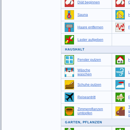
Diät beginnen
G
Sauna
Haare entfernen
F
Laster aufgeben
HAUSHALT
Fenster putzen
Wäsche
L
waschen
Schuhe putzen
Reiseantritt
T
Zimmerpflanzen
umtopfen
o
GARTEN, PFLANZEN