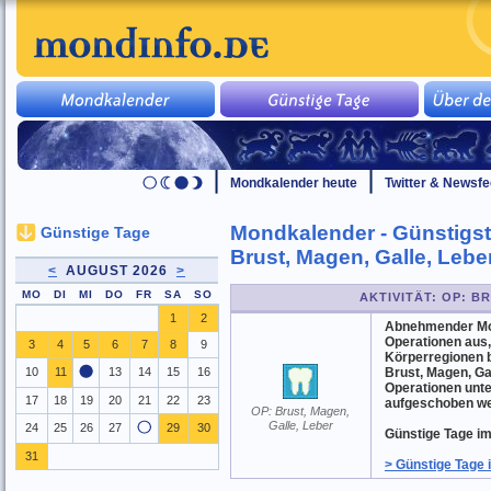
Mondkalender heute
Twitter & Newsf
Mondkalender - Günstigst
Günstige Tage
Brust, Magen, Galle, Lebe
<
AUGUST 2026
>
MO
DI
MI
DO
FR
SA
SO
AKTIVITÄT: OP: B
1
2
Abnehmender Mond
Operationen aus
3
4
5
6
7
8
9
Körperregionen b
10
11
13
14
15
16
Brust, Magen, Ga
Operationen unte
17
18
19
20
21
22
23
aufgeschoben w
OP: Brust, Magen,
Galle, Leber
24
25
26
27
29
30
Günstige Tage im A
31
> Günstige Tage