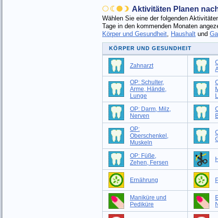
Aktivitäten Planen na
Wählen Sie eine der folgenden Aktivitä
Tage in den kommenden Monaten angezei
Körper und Gesundheit
,
Haushalt
und
Ga
KÖRPER UND GESUNDHEIT
O
Zahnarzt
OP: Schulter,
O
Arme, Hände,
M
Lunge
OP: Darm, Milz,
O
Nerven
B
OP:
Oberschenkel,
G
Muskeln
OP: Füße,
H
Zehen, Fersen
Ernährung
P
Maniküre und
Pediküre