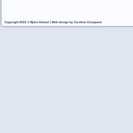
Copyright 2022 © Björn Günzel | Web design by Caroline Clouqueur