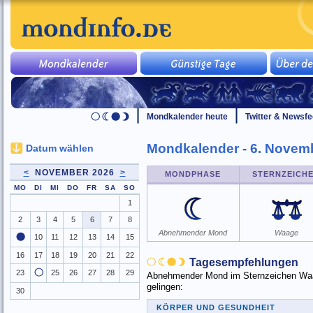
Mondkalender heute
Twitter & Newsf
Mondkalender - 6. Novem
Datum wählen
<
NOVEMBER 2026
>
MONDPHASE
STERNZEICH
MO
DI
MI
DO
FR
SA
SO
1
2
3
4
5
6
7
8
Abnehmender Mond
Waage
10
11
12
13
14
15
16
17
18
19
20
21
22
Tagesempfehlungen
23
25
26
27
28
29
Abnehmender Mond im Sternzeichen Waage
gelingen:
30
KÖRPER UND GESUNDHEIT