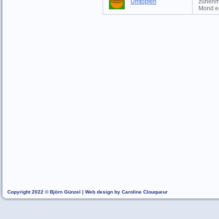
Umtopfen
zunehm
Mond er
Copyright 2022 © Björn Günzel | Web design by Caroline Clouqueur