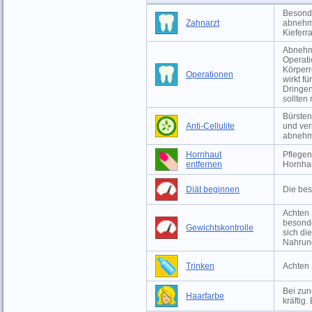
Besonde
Zahnarzt
abnehm
Kieferr
Abnehme
Operati
Körperr
Operationen
wirkt f
Dringen
sollten
Bürsten
Anti-Cellulite
und ver
abneh
Hornhaut
Pflegen
entfernen
Hornha
Diät beginnen
Die bes
Achten 
besonde
Gewichtskontrolle
sich di
Nahrun
Trinken
Achten 
Bei zu
Haarfarbe
kräftig