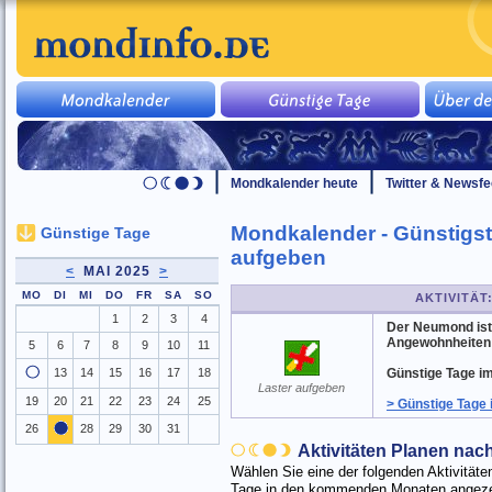
Mondkalender heute
Twitter & Newsf
Mondkalender - Günstigst
Günstige Tage
aufgeben
<
MAI 2025
>
MO
DI
MI
DO
FR
SA
SO
AKTIVITÄT
1
2
3
4
Der Neumond ist 
Angewohnheiten 
5
6
7
8
9
10
11
13
14
15
16
17
18
Günstige Tage im
Laster aufgeben
19
20
21
22
23
24
25
> Günstige Tage 
26
28
29
30
31
Aktivitäten Planen na
Wählen Sie eine der folgenden Aktivitä
Tage in den kommenden Monaten angezei