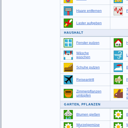
Haare entfernen
F
Laster aufgeben
HAUSHALT
Fenster putzen
Wäsche
L
waschen
Schuhe putzen
Reiseantritt
T
Zimmerpflanzen
umtopfen
o
GARTEN, PFLANZEN
Blumen gießen
Wurzelgemüse