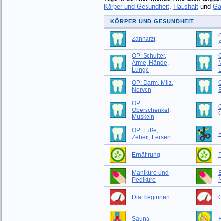
Körper und Gesundheit
,
Haushalt
und
Ga
KÖRPER UND GESUNDHEIT
O
Zahnarzt
OP: Schulter,
O
Arme, Hände,
M
Lunge
OP: Darm, Milz,
O
Nerven
B
OP:
Oberschenkel,
G
Muskeln
OP: Füße,
H
Zehen, Fersen
Ernährung
P
Maniküre und
Pediküre
Diät beginnen
G
Sauna