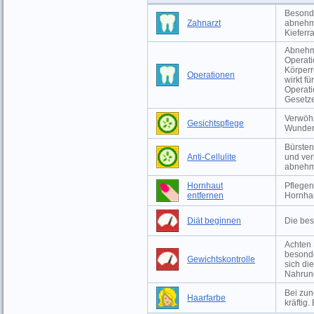
Besonde
Zahnarzt
abnehm
Kieferr
Abnehme
Operati
Körperr
Operationen
wirkt f
Operati
Gesetze
Verwöhn
Gesichtspflege
Wunder
Bürsten
Anti-Cellulite
und ver
abneh
Hornhaut
Pflegen
entfernen
Hornha
Diät beginnen
Die bes
Achten 
besonde
Gewichtskontrolle
sich di
Nahrun
Bei zu
Haarfarbe
kräftig