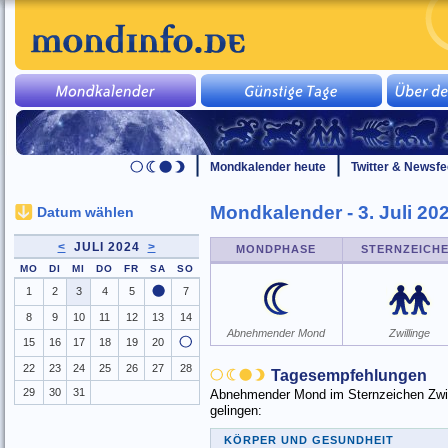
Mondkalender heute
Twitter & Newsf
Mondkalender - 3. Juli 20
Datum wählen
<
JULI 2024
>
MONDPHASE
STERNZEICH
MO
DI
MI
DO
FR
SA
SO
1
2
3
4
5
7
8
9
10
11
12
13
14
Abnehmender Mond
Zwillinge
15
16
17
18
19
20
22
23
24
25
26
27
28
Tagesempfehlungen
29
30
31
Abnehmender Mond im Sternzeichen Zwilli
gelingen:
KÖRPER UND GESUNDHEIT