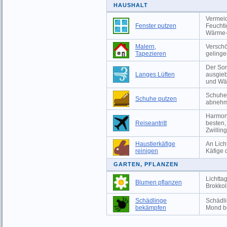
HAUSHALT
Vermeid
Fenster putzen
Feuchti
Wärme-
Malern,
Versch
Tapezieren
gelinge
Der Som
Langes Lüften
ausgieb
und Wä
Schuhe 
Schuhe putzen
abnehm
Harmoni
Reiseantritt
besten,
Zwillin
Haustierkäfige
An Lich
reinigen
Käfige 
GARTEN, PFLANZEN
Lichtta
Blumen pflanzen
Brokkol
Schädlinge
Schädli
bekämpfen
Mond b