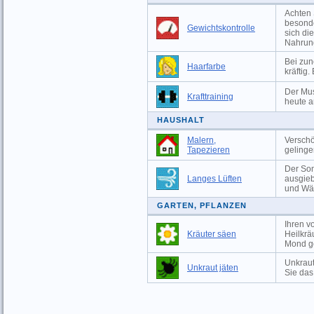
Achten 
besonde
Gewichtskontrolle
sich di
Nahrun
Bei zu
Haarfarbe
kräftig
Der Mus
Krafttraining
heute a
HAUSHALT
Malern,
Versch
Tapezieren
gelinge
Der Som
Langes Lüften
ausgieb
und Wä
GARTEN, PFLANZEN
Ihren v
Kräuter säen
Heilkrä
Mond g
Unkraut
Unkraut jäten
Sie das