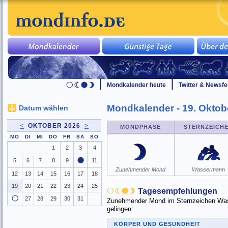
Mondkalender heute
Twitter & Newsf
Mondkalender - 19. Oktob
Datum wählen
<
OKTOBER 2026
>
MONDPHASE
STERNZEICH
MO
DI
MI
DO
FR
SA
SO
1
2
3
4
5
6
7
8
9
11
Zunehmender Mond
Wassermann
12
13
14
15
16
17
18
19
20
21
22
23
24
25
Tagesempfehlungen
27
28
29
30
31
Zunehmender Mond im Sternzeichen Wass
gelingen:
KÖRPER UND GESUNDHEIT