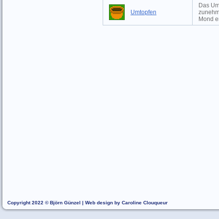
Das Ums
Umtopfen
zunehm
Mond er
Copyright 2022 © Björn Günzel | Web design by Caroline Clouqueur