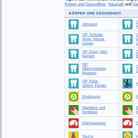
Körper und Gesundheit
,
Haushalt
und
Ga
KÖRPER UND GESUNDHEIT
O
Zahnarzt
OP: Schulter,
O
Arme, Hände,
M
Lunge
OP: Darm, Milz,
O
Nerven
B
OP:
Oberschenkel,
G
Muskeln
OP: Füße,
H
Zehen, Fersen
Ernährung
P
Maniküre und
Pediküre
Diät beginnen
G
Sauna