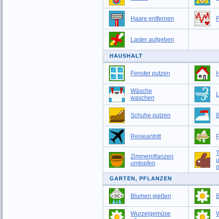
Haare entfernen
F
Laster aufgeben
HAUSHALT
Fenster putzen
Wäsche
L
waschen
Schuhe putzen
Reiseantritt
T
Zimmerpflanzen
umtopfen
o
GARTEN, PFLANZEN
Blumen gießen
Wurzelgemüse