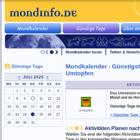
Mondkalender heute
Twitter & Newsf
Mondkalender - Günstigste
Günstige Tage
Umtopfen
<
JULI 2025
>
MO
DI
MI
DO
FR
SA
SO
AKTIV
1
2
3
4
5
6
Das Umsetzen vo
Mond und im Her
7
8
9
11
12
13
Günstige Tage im
14
15
16
17
18
19
20
Umtopfen
21
22
23
25
26
27
> Günstige Tage
28
29
30
31
Aktivitäten Planen na
Wählen Sie eine der folgenden Aktivitä
Tage in den kommenden Monaten angezei