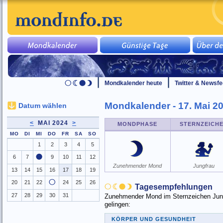
Mondkalender heute
Twitter & Newsf
Mondkalender - 17. Mai 2
Datum wählen
<
MAI 2024
>
MONDPHASE
STERNZEICH
MO
DI
MI
DO
FR
SA
SO
1
2
3
4
5
6
7
9
10
11
12
Zunehmender Mond
Jungfrau
13
14
15
16
17
18
19
20
21
22
24
25
26
Tagesempfehlungen
27
28
29
30
31
Zunehmender Mond im Sternzeichen Jungfr
gelingen:
KÖRPER UND GESUNDHEIT