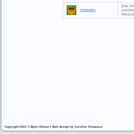
Das Ums
Umtopfen
zunehm
Mond er
Copyright 2022 © Björn Günzel | Web design by Caroline Clouqueur