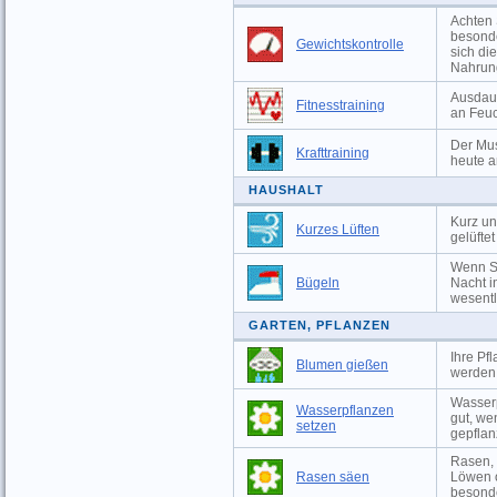
Achten 
besonde
Gewichtskontrolle
sich di
Nahrun
Ausdaue
Fitnesstraining
an Feuc
Der Mus
Krafttraining
heute a
HAUSHALT
Kurz un
Kurzes Lüften
gelüfte
Wenn Si
Bügeln
Nacht i
wesentli
GARTEN, PFLANZEN
Ihre Pf
Blumen gießen
werden,
Wasserp
Wasserpflanzen
gut, we
setzen
gepflan
Rasen, 
Rasen säen
Löwen o
besonde