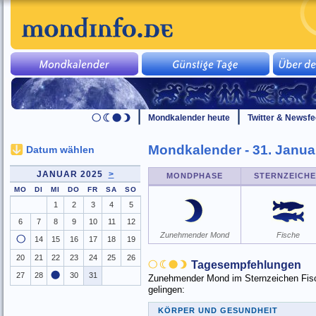
Mondkalender heute
Twitter & Newsf
Mondkalender - 31. Janua
Datum wählen
JANUAR 2025
>
MONDPHASE
STERNZEICH
MO
DI
MI
DO
FR
SA
SO
1
2
3
4
5
6
7
8
9
10
11
12
Zunehmender Mond
Fische
14
15
16
17
18
19
20
21
22
23
24
25
26
Tagesempfehlungen
27
28
30
31
Zunehmender Mond im Sternzeichen Fisch
gelingen:
KÖRPER UND GESUNDHEIT