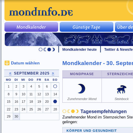
Mondkalender heute
Twitter & Newsf
Mondkalender - 30. Sept
Datum wählen
<
SEPTEMBER 2025
>
MONDPHASE
STERNZEICH
MO
DI
MI
DO
FR
SA
SO
1
2
3
4
5
6
8
9
10
11
12
13
14
Zunehmender Mond
Steinbock
15
16
17
18
19
20
22
23
24
25
26
27
28
Tagesempfehlungen
29
30
Zunehmender Mond im Sternzeichen Stein
gelingen:
KÖRPER UND GESUNDHEIT