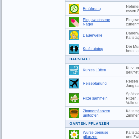
Nehmen 
Ernährung
essen S
Eingewachsene
Eingewa
Nägel
zunehm
Dauerwe
Dauerwelle
Kälteta
Der Mus
Krafttraining
heute a
HAUSHALT
Kurz un
Kurzes Lüften
gelüfte
Reisen 
Reiseplanung
Jungfr
Spätsom
Pilze sammeln
Pilzen.
Vollmon
Zimmerpflanzen
Kälteta
umtopfen
Zimmer
GARTEN, PFLANZEN
Wurzelgemüse
Kälteta
pflanzen
und Zwi