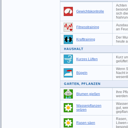
Achten 
besonde
Gewichtskontrolle
sich di
Nahrun
Ausdaue
Fitnesstraining
an Feuc
Der Mus
Krafttraining
heute a
HAUSHALT
Kurz un
Kurzes Lüften
gelüfte
Wenn Si
Bügeln
Nacht i
wesentli
GARTEN, PFLANZEN
Ihre Pf
Blumen gießen
werden,
Wasserp
Wasserpflanzen
gut, we
setzen
gepflan
Rasen, 
Rasen säen
Löwen o
besonde