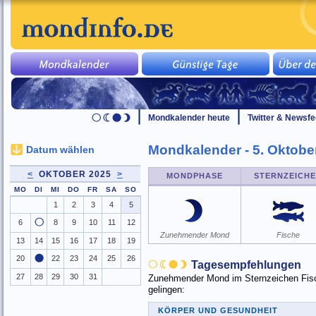
Mondkalender heute
Twitter & Newsf
Mondkalender - 5. Oktobe
Datum wählen
<
OKTOBER 2025
>
MONDPHASE
STERNZEICH
MO
DI
MI
DO
FR
SA
SO
1
2
3
4
5
6
8
9
10
11
12
Zunehmender Mond
Fische
13
14
15
16
17
18
19
20
22
23
24
25
26
Tagesempfehlungen
27
28
29
30
31
Zunehmender Mond im Sternzeichen Fisch
gelingen:
KÖRPER UND GESUNDHEIT