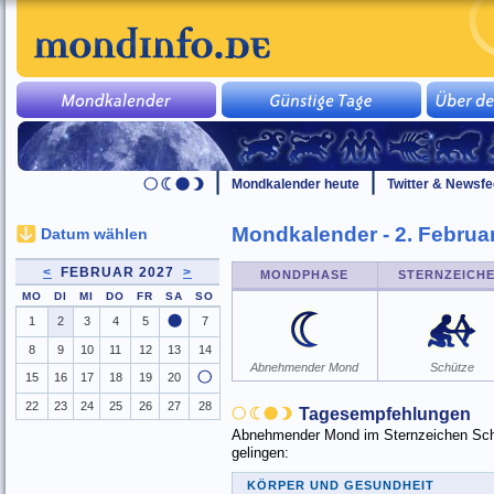
Mondkalender heute
Twitter & Newsf
Mondkalender - 2. Februa
Datum wählen
<
FEBRUAR 2027
>
MONDPHASE
STERNZEICH
MO
DI
MI
DO
FR
SA
SO
1
2
3
4
5
7
8
9
10
11
12
13
14
Abnehmender Mond
Schütze
15
16
17
18
19
20
22
23
24
25
26
27
28
Tagesempfehlungen
Abnehmender Mond im Sternzeichen Schüt
gelingen:
KÖRPER UND GESUNDHEIT