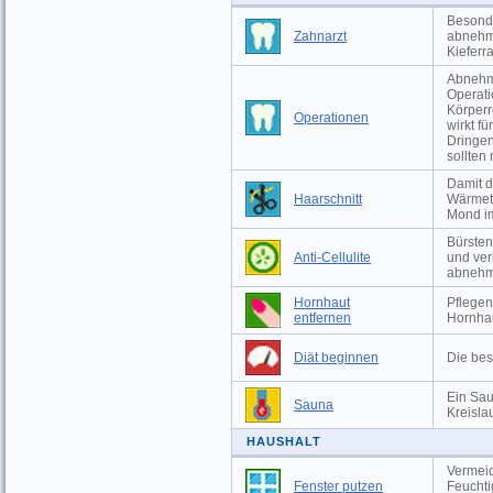
Besonde
Zahnarzt
abnehm
Kieferr
Abnehme
Operati
Körperr
Operationen
wirkt f
Dringen
sollten
Damit d
Haarschnitt
Wärmeta
Mond im
Bürsten
Anti-Cellulite
und ver
abneh
Hornhaut
Pflegen
entfernen
Hornha
Diät beginnen
Die bes
Ein Sau
Sauna
Kreislau
HAUSHALT
Vermeid
Fenster putzen
Feuchti