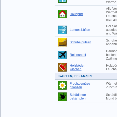
Wärme-
Alle Vo
Wärmeta
Hausputz
Feuchti
man am
Der Som
Langes Lüften
ausgieb
und Wä
Schuhe 
Schuhe putzen
abnehm
Harmoni
Reiseantritt
besten,
Zwillin
Holzböden
Holzböd
wischen
Feuchti
GARTEN, PFLANZEN
Fruchtgemüse
Wärmeta
pflanzen
Zucchin
Schädlinge
Schädli
bekämpfen
Mond b