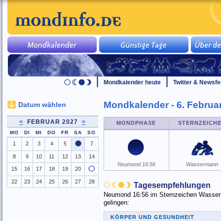
Mondkalender heute
Twitter & Newsf
Mondkalender - 6. Februa
Datum wählen
<
FEBRUAR 2027
>
MONDPHASE
STERNZEICH
MO
DI
MI
DO
FR
SA
SO
1
2
3
4
5
7
8
9
10
11
12
13
14
Neumond 16:56
Wassermann
15
16
17
18
19
20
22
23
24
25
26
27
28
Tagesempfehlungen
Neumond 16:56 im Sternzeichen Wasserma
gelingen:
KÖRPER UND GESUNDHEIT