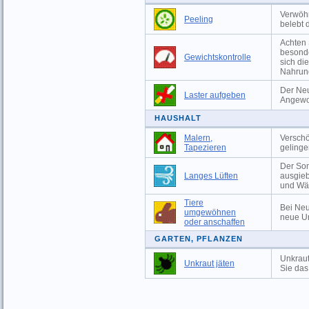
Verwöhn
Peeling
belebt 
Achten 
besonde
Gewichtskontrolle
sich di
Nahrun
Der Neu
Laster aufgeben
Angewo
HAUSHALT
Malern,
Versch
Tapezieren
gelinge
Der Som
Langes Lüften
ausgieb
und Wä
Tiere
Bei Neu
umgewöhnen
neue U
oder anschaffen
GARTEN, PFLANZEN
Unkraut
Unkraut jäten
Sie das