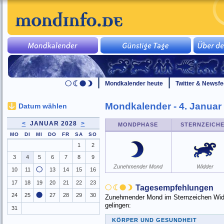
Mondkalender heute
Twitter & Newsf
Mondkalender - 4. Januar
Datum wählen
<
JANUAR 2028
>
MONDPHASE
STERNZEICH
MO
DI
MI
DO
FR
SA
SO
1
2
3
4
5
6
7
8
9
Zunehmender Mond
Widder
10
11
13
14
15
16
17
18
19
20
21
22
23
Tagesempfehlungen
24
25
27
28
29
30
Zunehmender Mond im Sternzeichen Widde
gelingen:
31
KÖRPER UND GESUNDHEIT