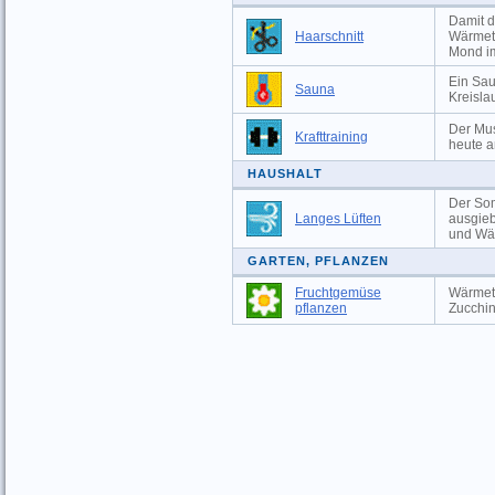
Damit d
Haarschnitt
Wärmeta
Mond im
Ein Sau
Sauna
Kreislau
Der Mus
Krafttraining
heute a
HAUSHALT
Der Som
Langes Lüften
ausgieb
und Wä
GARTEN, PFLANZEN
Fruchtgemüse
Wärmeta
pflanzen
Zucchin