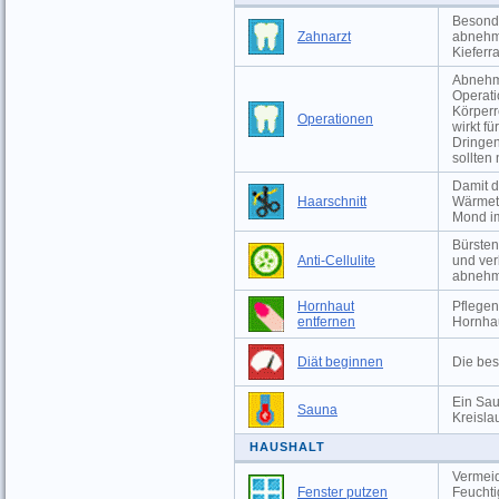
Besonde
Zahnarzt
abnehm
Kieferr
Abnehme
Operati
Körperr
Operationen
wirkt f
Dringen
sollten
Damit d
Haarschnitt
Wärmeta
Mond im
Bürsten
Anti-Cellulite
und ver
abneh
Hornhaut
Pflegen
entfernen
Hornha
Diät beginnen
Die bes
Ein Sau
Sauna
Kreislau
HAUSHALT
Vermeid
Fenster putzen
Feuchti