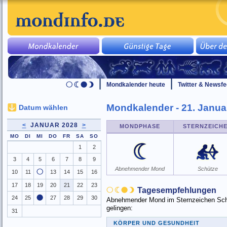
Mondkalender heute
Twitter & Newsf
Mondkalender - 21. Janua
Datum wählen
<
JANUAR 2028
>
MONDPHASE
STERNZEICH
MO
DI
MI
DO
FR
SA
SO
1
2
3
4
5
6
7
8
9
Abnehmender Mond
Schütze
10
11
13
14
15
16
17
18
19
20
21
22
23
Tagesempfehlungen
24
25
27
28
29
30
Abnehmender Mond im Sternzeichen Schüt
gelingen:
31
KÖRPER UND GESUNDHEIT