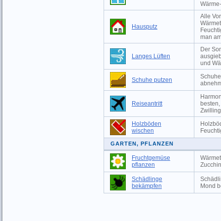
Wärme-
Alle Vo
Wärmeta
Hausputz
Feuchti
man am
Der Som
Langes Lüften
ausgieb
und Wä
Schuhe 
Schuhe putzen
abnehm
Harmoni
Reiseantritt
besten,
Zwillin
Holzböden
Holzböd
wischen
Feuchti
GARTEN, PFLANZEN
Fruchtgemüse
Wärmeta
pflanzen
Zucchin
Schädlinge
Schädli
bekämpfen
Mond b