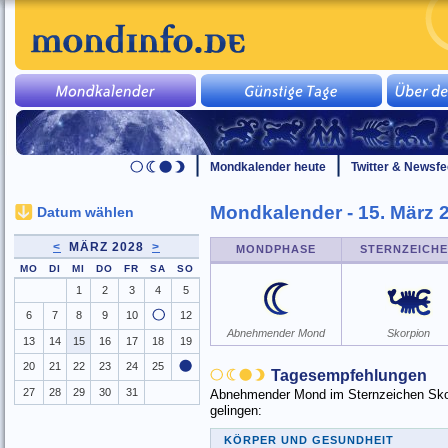
Mondkalender heute
Twitter & Newsf
Mondkalender - 15. März 
Datum wählen
<
MÄRZ 2028
>
MONDPHASE
STERNZEICH
MO
DI
MI
DO
FR
SA
SO
1
2
3
4
5
6
7
8
9
10
12
Abnehmender Mond
Skorpion
13
14
15
16
17
18
19
20
21
22
23
24
25
Tagesempfehlungen
27
28
29
30
31
Abnehmender Mond im Sternzeichen Skorp
gelingen:
KÖRPER UND GESUNDHEIT