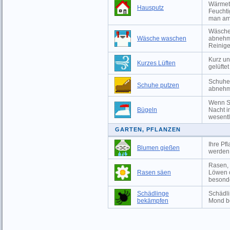
Wärmeta
Hausputz
Feuchti
man am
Wäsche 
Wäsche waschen
abnehm
Reinige
Kurz un
Kurzes Lüften
gelüfte
Schuhe 
Schuhe putzen
abnehm
Wenn Si
Bügeln
Nacht i
wesentli
GARTEN, PFLANZEN
Ihre Pf
Blumen gießen
werden,
Rasen, 
Rasen säen
Löwen o
besonde
Schädlinge
Schädli
bekämpfen
Mond b