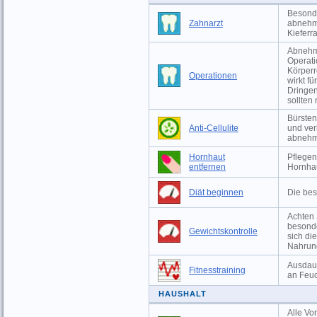
Besonde
Zahnarzt
abnehm
Kieferr
Abnehme
Operati
Körperr
Operationen
wirkt f
Dringen
sollten
Bürsten
Anti-Cellulite
und ver
abneh
Hornhaut
Pflegen
entfernen
Hornha
Diät beginnen
Die bes
Achten 
besonde
Gewichtskontrolle
sich di
Nahrun
Ausdaue
Fitnesstraining
an Feuc
HAUSHALT
Alle Vo