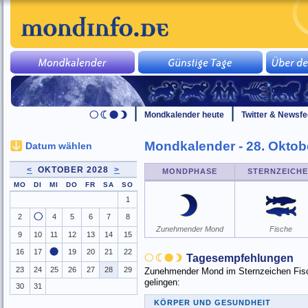
Mondkalender heute
Twitter & Newsf
Mondkalender - 28. Oktob
Datum wählen
<
OKTOBER 2028
>
MONDPHASE
STERNZEICH
MO
DI
MI
DO
FR
SA
SO
1
2
4
5
6
7
8
Zunehmender Mond
Fische
9
10
11
12
13
14
15
16
17
19
20
21
22
Tagesempfehlungen
23
24
25
26
27
28
29
Zunehmender Mond im Sternzeichen Fisch
gelingen:
30
31
KÖRPER UND GESUNDHEIT