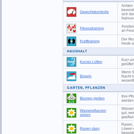
Achten 
besonde
Gewichtskontrolle
sich di
Nahrun
Ausdaue
Fitnesstraining
an Feuc
Der Mus
Krafttraining
heute a
HAUSHALT
Kurz un
Kurzes Lüften
gelüfte
Wenn Si
Bügeln
Nacht i
wesentli
GARTEN, PFLANZEN
Ihre Pf
Blumen gießen
werden,
Wasserp
Wasserpflanzen
gut, we
setzen
gepflan
Rasen, 
Rasen säen
Löwen o
besonde