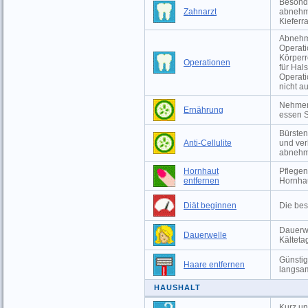
Besonde
Zahnarzt
abnehm
Kieferr
Abnehme
Operati
Körperr
Operationen
für Hal
Operati
nicht a
Nehmen 
Ernährung
essen S
Bürsten
Anti-Cellulite
und ver
abneh
Hornhaut
Pflegen
entfernen
Hornha
Diät beginnen
Die bes
Dauerwe
Dauerwelle
Kälteta
Günstig
Haare entfernen
langsam
HAUSHALT
Kurz un