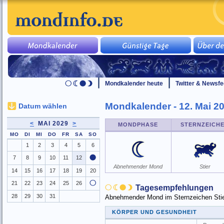
Mondkalender heute
Twitter & Newsf
Mondkalender - 12. Mai 2
Datum wählen
<
MAI 2029
>
MONDPHASE
STERNZEICH
MO
DI
MI
DO
FR
SA
SO
1
2
3
4
5
6
7
8
9
10
11
12
Abnehmender Mond
Stier
14
15
16
17
18
19
20
21
22
23
24
25
26
Tagesempfehlungen
28
29
30
31
Abnehmender Mond im Sternzeichen Stier 
KÖRPER UND GESUNDHEIT