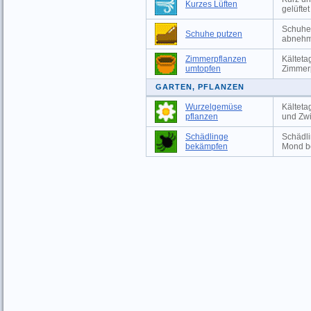
Kurzes Lüften
gelüfte
Schuhe 
Schuhe putzen
abnehm
Zimmerpflanzen
Kälteta
umtopfen
Zimmer
GARTEN, PFLANZEN
Wurzelgemüse
Kälteta
pflanzen
und Zwi
Schädlinge
Schädli
bekämpfen
Mond b