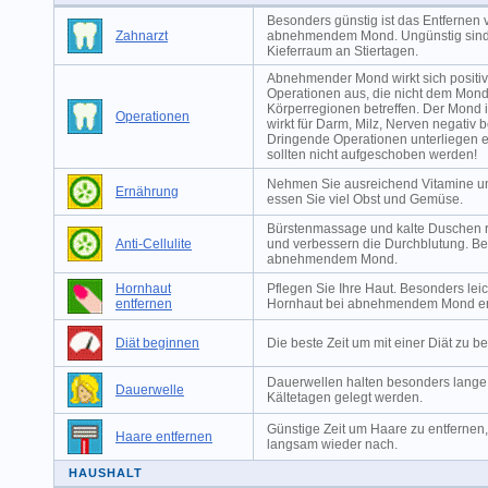
Besonders günstig ist das Entfernen 
Zahnarzt
abnehmendem Mond. Ungünstig sind
Kieferraum an Stiertagen.
Abnehmender Mond wirkt sich positiv
Operationen aus, die nicht dem Mon
Körperregionen betreffen. Der Mond 
Operationen
wirkt für Darm, Milz, Nerven negativ 
Dringende Operationen unterliegen 
sollten nicht aufgeschoben werden!
Nehmen Sie ausreichend Vitamine und
Ernährung
essen Sie viel Obst und Gemüse.
Bürstenmassage und kalte Duschen r
Anti-Cellulite
und verbessern die Durchblutung. Bes
abnehmendem Mond.
Hornhaut
Pflegen Sie Ihre Haut. Besonders leich
entfernen
Hornhaut bei abnehmendem Mond en
Diät beginnen
Die beste Zeit um mit einer Diät zu b
Dauerwellen halten besonders lange
Dauerwelle
Kältetagen gelegt werden.
Günstige Zeit um Haare zu entfernen
Haare entfernen
langsam wieder nach.
HAUSHALT