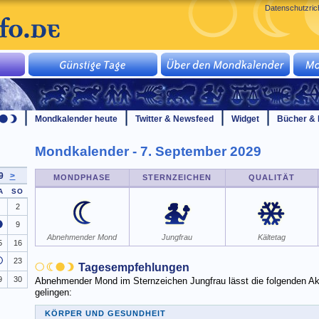
Datenschutzrich
Mondkalender heute
Twitter & Newsfeed
Widget
Bücher & 
Mondkalender - 7. September 2029
29
>
MONDPHASE
STERNZEICHEN
QUALITÄT
A
SO
2
9
Abnehmender Mond
Jungfrau
Kältetag
5
16
23
Tagesempfehlungen
9
30
Abnehmender Mond im Sternzeichen Jungfrau lässt die folgenden Akt
gelingen:
KÖRPER UND GESUNDHEIT