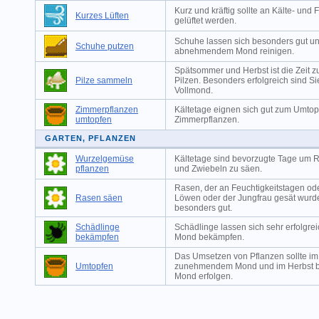
Kurz und kräftig sollte an Kälte- und 
Kurzes Lüften
gelüftet werden.
Schuhe lassen sich besonders gut un
Schuhe putzen
abnehmendem Mond reinigen.
Spätsommer und Herbst ist die Zeit
Pilze sammeln
Pilzen. Besonders erfolgreich sind S
Vollmond.
Zimmerpflanzen
Kältetage eignen sich gut zum Umtop
umtopfen
Zimmerpflanzen.
GARTEN, PFLANZEN
Wurzelgemüse
Kältetage sind bevorzugte Tage um 
pflanzen
und Zwiebeln zu säen.
Rasen, der an Feuchtigkeitstagen od
Rasen säen
Löwen oder der Jungfrau gesät wurde,
besonders gut.
Schädlinge
Schädlinge lassen sich sehr erfolg
bekämpfen
Mond bekämpfen.
Das Umsetzen von Pflanzen sollte im
Umtopfen
zunehmendem Mond und im Herbst 
Mond erfolgen.