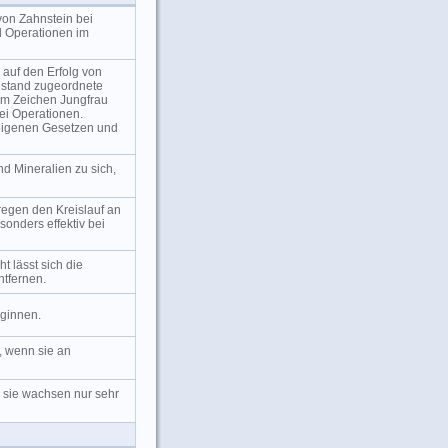
von Zahnstein bei
 Operationen im
 auf den Erfolg von
dstand zugeordnete
im Zeichen Jungfrau
bei Operationen.
eigenen Gesetzen und
 Mineralien zu sich,
egen den Kreislauf an
onders effektiv bei
t lässt sich die
tfernen.
eginnen.
, wenn sie an
, sie wachsen nur sehr