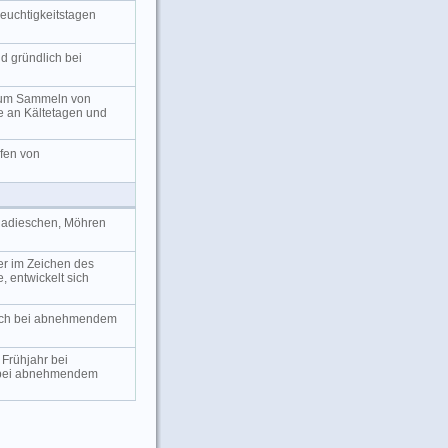
Feuchtigkeitstagen
d gründlich bei
 zum Sammeln von
ie an Kältetagen und
fen von
Radieschen, Möhren
er im Zeichen des
 entwickelt sich
reich bei abnehmendem
 Frühjahr bei
bei abnehmendem