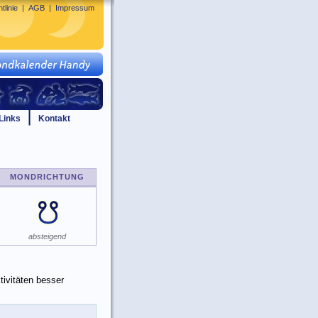
tlinie
|
AGB
|
Impressum
Links
Kontakt
MONDRICHTUNG
absteigend
ivitäten besser