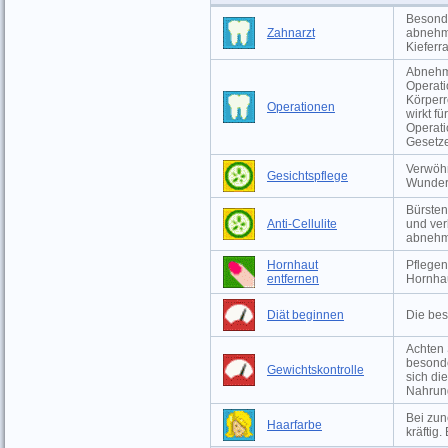
Besonde
Zahnarzt
abnehm
Kieferr
Abnehme
Operati
Körperr
Operationen
wirkt f
Operati
Gesetze
Verwöhn
Gesichtspflege
Wunder
Bürsten
Anti-Cellulite
und ver
abneh
Hornhaut
Pflegen
entfernen
Hornha
Diät beginnen
Die bes
Achten 
besonde
Gewichtskontrolle
sich di
Nahrun
Bei zu
Haarfarbe
kräftig