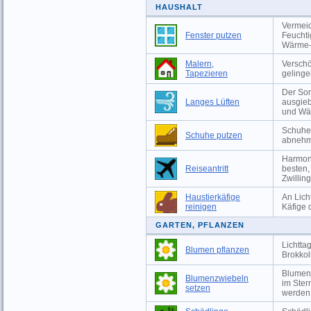
HAUSHALT
Vermeid
Fenster putzen
Feuchti
Wärme-
Malern,
Versch
Tapezieren
gelinge
Der Som
Langes Lüften
ausgieb
und Wä
Schuhe 
Schuhe putzen
abnehm
Harmoni
Reiseantritt
besten,
Zwillin
Haustierkäfige
An Lich
reinigen
Käfige 
GARTEN, PFLANZEN
Lichtta
Blumen pflanzen
Brokkol
Blumen
Blumenzwiebeln
im Ster
setzen
werden