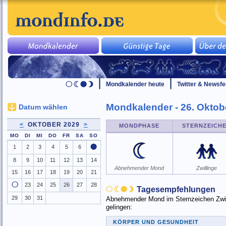
Mondkalender heute
Twitter & Newsf
Mondkalender - 26. Oktob
Datum wählen
<
OKTOBER 2029
>
MONDPHASE
STERNZEICH
MO
DI
MI
DO
FR
SA
SO
1
2
3
4
5
6
8
9
10
11
12
13
14
Abnehmender Mond
Zwillinge
15
16
17
18
19
20
21
23
24
25
26
27
28
Tagesempfehlungen
29
30
31
Abnehmender Mond im Sternzeichen Zwilli
gelingen:
KÖRPER UND GESUNDHEIT