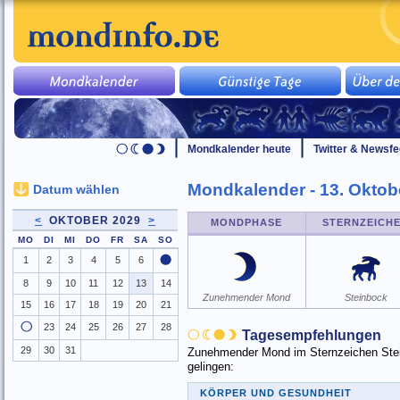
Mondkalender heute
Twitter & Newsf
Mondkalender - 13. Oktob
Datum wählen
<
OKTOBER 2029
>
MONDPHASE
STERNZEICH
MO
DI
MI
DO
FR
SA
SO
1
2
3
4
5
6
8
9
10
11
12
13
14
Zunehmender Mond
Steinbock
15
16
17
18
19
20
21
23
24
25
26
27
28
Tagesempfehlungen
29
30
31
Zunehmender Mond im Sternzeichen Stein
gelingen:
KÖRPER UND GESUNDHEIT