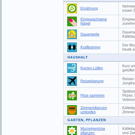
Nehmen 
Ernährung
essen S
Eingewachsene
Eingewa
Nägel
zunehm
Dauerwe
Dauerwelle
Kälteta
Der Mus
Krafttraining
heute a
HAUSHALT
Kurz un
Kurzes Lüften
gelüfte
Reisen 
Reiseplanung
Jungfr
Spätsom
Pilze sammeln
Pilzen.
Vollmon
Zimmerpflanzen
Kälteta
umtopfen
Zimmer
GARTEN, PFLANZEN
Wurzelgemüse
Kälteta
pflanzen
und Zwi