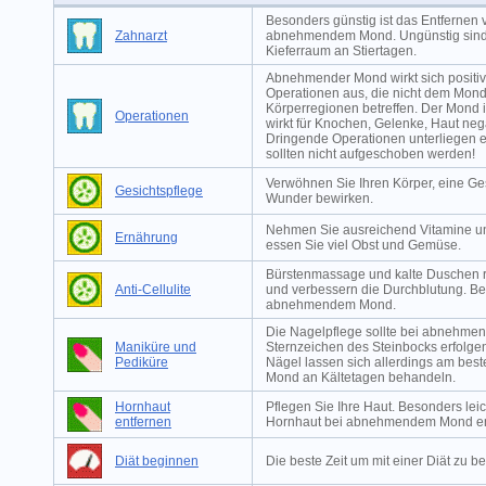
Besonders günstig ist das Entfernen 
Zahnarzt
abnehmendem Mond. Ungünstig sind
Kieferraum an Stiertagen.
Abnehmender Mond wirkt sich positiv
Operationen aus, die nicht dem Mon
Körperregionen betreffen. Der Mond 
Operationen
wirkt für Knochen, Gelenke, Haut neg
Dringende Operationen unterliegen 
sollten nicht aufgeschoben werden!
Verwöhnen Sie Ihren Körper, eine G
Gesichtspflege
Wunder bewirken.
Nehmen Sie ausreichend Vitamine und
Ernährung
essen Sie viel Obst und Gemüse.
Bürstenmassage und kalte Duschen r
Anti-Cellulite
und verbessern die Durchblutung. Bes
abnehmendem Mond.
Die Nagelpflege sollte bei abnehm
Maniküre und
Sternzeichen des Steinbocks erfolg
Pediküre
Nägel lassen sich allerdings am be
Mond an Kältetagen behandeln.
Hornhaut
Pflegen Sie Ihre Haut. Besonders leich
entfernen
Hornhaut bei abnehmendem Mond en
Diät beginnen
Die beste Zeit um mit einer Diät zu b