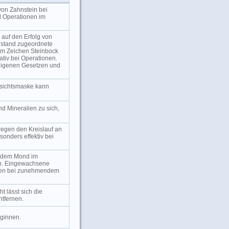
von Zahnstein bei
 Operationen im
 auf den Erfolg von
dstand zugeordnete
im Zeichen Steinbock
ativ bei Operationen.
eigenen Gesetzen und
esichtsmaske kann
 Mineralien zu sich,
egen den Kreislauf an
onders effektiv bei
endem Mond im
en. Eingewachsene
sten bei zunehmendem
t lässt sich die
tfernen.
eginnen.