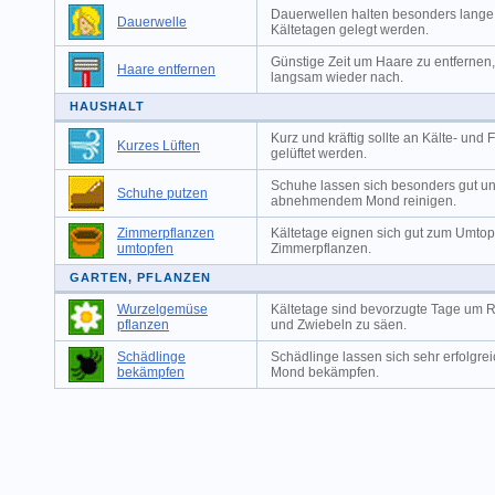
Dauerwellen halten besonders lange
Dauerwelle
Kältetagen gelegt werden.
Günstige Zeit um Haare zu entfernen
Haare entfernen
langsam wieder nach.
HAUSHALT
Kurz und kräftig sollte an Kälte- und 
Kurzes Lüften
gelüftet werden.
Schuhe lassen sich besonders gut un
Schuhe putzen
abnehmendem Mond reinigen.
Zimmerpflanzen
Kältetage eignen sich gut zum Umtop
umtopfen
Zimmerpflanzen.
GARTEN, PFLANZEN
Wurzelgemüse
Kältetage sind bevorzugte Tage um 
pflanzen
und Zwiebeln zu säen.
Schädlinge
Schädlinge lassen sich sehr erfolg
bekämpfen
Mond bekämpfen.