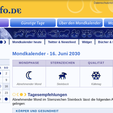
Datenschutzrich
Mondkalender heute
Twitter & Newsfeed
Widget
Bücher & 
Mondkalender - 16. Juni 2030
MONDPHASE
STERNZEICHEN
QUALITÄT
A
SO
2
9
Abnehmender Mond
Steinbock
Kältetag
16
2
23
Tagesempfehlungen
Abnehmender Mond im Sternzeichen Steinbock lässt die folgenden Ak
9
gelingen:
KÖRPER UND GESUNDHEIT