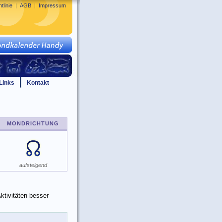
tlinie
|
AGB
|
Impressum
Links
Kontakt
MONDRICHTUNG
aufsteigend
tivitäten besser