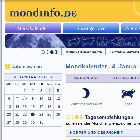
Mondkalender heute
Twitter & Newsf
Mondkalender - 4. Januar
Datum wählen
<
JANUAR 2031
>
MONDPHASE
STERNZEICH
MO
DI
MI
DO
FR
SA
SO
1
2
3
4
5
6
7
9
10
11
12
Zunehmender Mond
Stier
13
14
15
16
17
18
19
20
21
22
24
25
26
Tagesempfehlungen
27
28
29
30
31
Zunehmender Mond im Sternzeichen Stier 
KÖRPER UND GESUNDHEIT