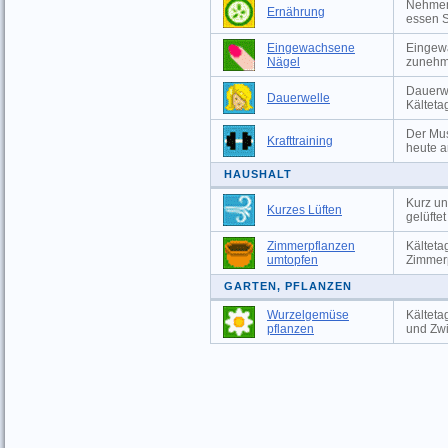
Nehmen 
Ernährung
essen S
Eingewachsene
Eingewa
Nägel
zunehm
Dauerwe
Dauerwelle
Kälteta
Der Mus
Krafttraining
heute a
HAUSHALT
Kurz un
Kurzes Lüften
gelüfte
Zimmerpflanzen
Kälteta
umtopfen
Zimmer
GARTEN, PFLANZEN
Wurzelgemüse
Kälteta
pflanzen
und Zwi