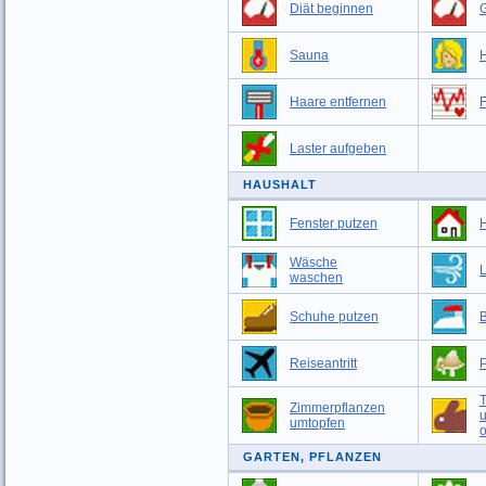
Diät beginnen
G
Sauna
Haare entfernen
F
Laster aufgeben
HAUSHALT
Fenster putzen
Wäsche
L
waschen
Schuhe putzen
Reiseantritt
T
Zimmerpflanzen
umtopfen
o
GARTEN, PFLANZEN