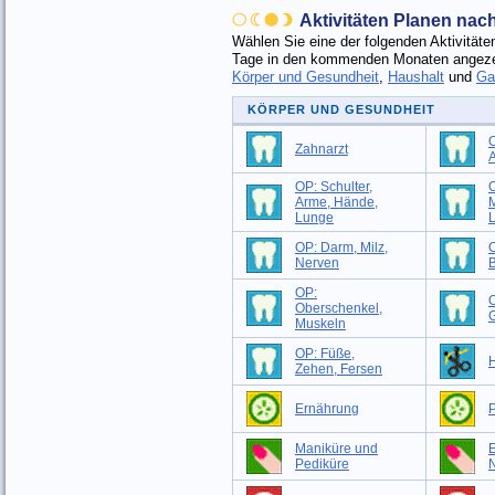
Aktivitäten Planen na
Wählen Sie eine der folgenden Aktivitä
Tage in den kommenden Monaten angezei
Körper und Gesundheit
,
Haushalt
und
Ga
KÖRPER UND GESUNDHEIT
O
Zahnarzt
OP: Schulter,
O
Arme, Hände,
M
Lunge
OP: Darm, Milz,
O
Nerven
B
OP:
Oberschenkel,
G
Muskeln
OP: Füße,
H
Zehen, Fersen
Ernährung
P
Maniküre und
Pediküre