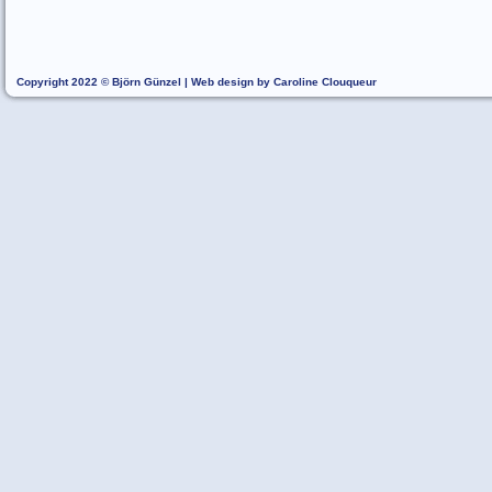
Copyright 2022 © Björn Günzel | Web design by Caroline Clouqueur