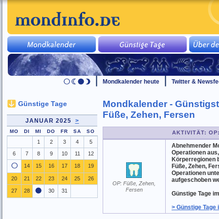
Mondkalender heute
Twitter & Newsf
Mondkalender - Günstigst
Günstige Tage
Füße, Zehen, Fersen
JANUAR 2025
>
MO
DI
MI
DO
FR
SA
SO
AKTIVITÄT: OP
1
2
3
4
5
Abnehmender Mond
Operationen aus
6
7
8
9
10
11
12
Körperregionen b
14
15
16
17
18
19
Füße, Zehen, Fer
Operationen unte
20
21
22
23
24
25
26
aufgeschoben w
OP: Füße, Zehen,
Fersen
27
28
30
31
Günstige Tage im 
> Günstige Tage 