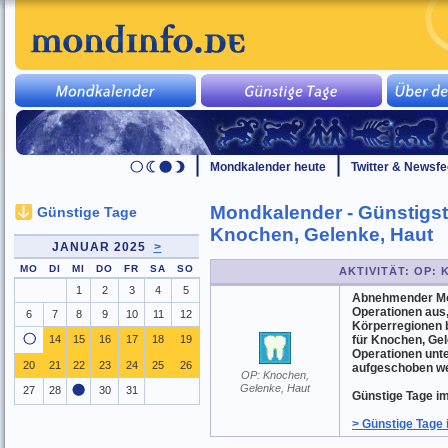
Mondkalender heute
Twitter & Newsf
Mondkalender - Günstigst
Günstige Tage
Knochen, Gelenke, Haut
JANUAR 2025
>
MO
DI
MI
DO
FR
SA
SO
AKTIVITÄT: OP:
1
2
3
4
5
Abnehmender Mond
Operationen aus
6
7
8
9
10
11
12
Körperregionen b
14
15
16
17
18
19
für Knochen, Gel
Operationen unte
20
21
22
23
24
25
26
aufgeschoben w
OP: Knochen,
Gelenke, Haut
27
28
30
31
Günstige Tage im 
> Günstige Tage 