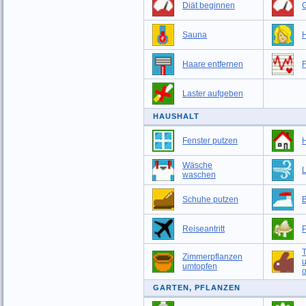
Diät beginnen
G
Sauna
Haare entfernen
F
Laster aufgeben
HAUSHALT
Fenster putzen
Wäsche
L
waschen
Schuhe putzen
Reiseantritt
T
Zimmerpflanzen
umtopfen
o
GARTEN, PFLANZEN