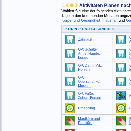
Aktivitäten Planen na
Wählen Sie eine der folgenden Aktivitä
Tage in den kommenden Monaten angezei
Körper und Gesundheit
,
Haushalt
und
Ga
KÖRPER UND GESUNDHEIT
O
Zahnarzt
OP: Schulter,
O
Arme, Hände,
M
Lunge
OP: Darm, Milz,
O
Nerven
B
OP:
Oberschenkel,
G
Muskeln
OP: Füße,
H
Zehen, Fersen
Ernährung
P
Maniküre und
Pediküre