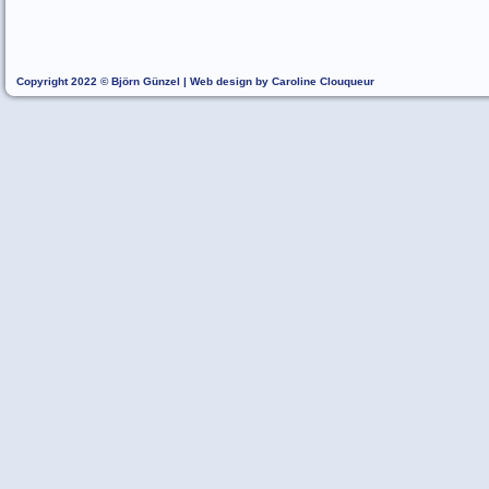
Copyright 2022 © Björn Günzel | Web design by Caroline Clouqueur