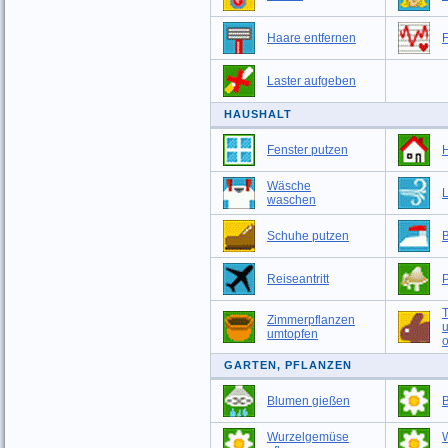
Haare entfernen
F
Laster aufgeben
HAUSHALT
Fenster putzen
Wäsche
L
waschen
Schuhe putzen
Reiseantritt
T
Zimmerpflanzen
umtopfen
o
GARTEN, PFLANZEN
Blumen gießen
Wurzelgemüse