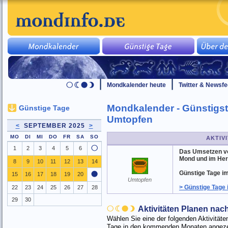
Mondkalender heute
Twitter & Newsf
Mondkalender - Günstigst
Günstige Tage
Umtopfen
<
SEPTEMBER 2025
>
MO
DI
MI
DO
FR
SA
SO
AKTIV
1
2
3
4
5
6
Das Umsetzen vo
Mond und im Her
8
9
10
11
12
13
14
Günstige Tage im
15
16
17
18
19
20
Umtopfen
> Günstige Tage
22
23
24
25
26
27
28
29
30
Aktivitäten Planen na
Wählen Sie eine der folgenden Aktivitä
Tage in den kommenden Monaten angezei