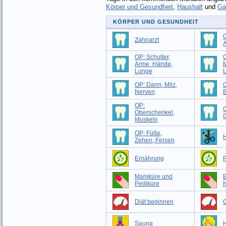
Körper und Gesundheit
,
Haushalt
und
Ga
KÖRPER UND GESUNDHEIT
O
Zahnarzt
OP: Schulter,
O
Arme, Hände,
M
Lunge
OP: Darm, Milz,
O
Nerven
B
OP:
Oberschenkel,
G
Muskeln
OP: Füße,
H
Zehen, Fersen
Ernährung
P
Maniküre und
Pediküre
Diät beginnen
G
Sauna