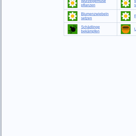
Wurzelgemüse
pflanzen
s
Blumenzwiebeln
setzen
Schädlinge
bekämpfen