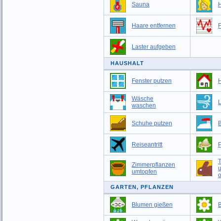
Sauna
Haare entfernen
F
Laster aufgeben
HAUSHALT
Fenster putzen
Wäsche
L
waschen
Schuhe putzen
Reiseantritt
T
Zimmerpflanzen
umtopfen
o
GARTEN, PFLANZEN
Blumen gießen