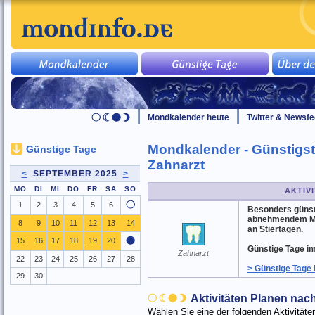
Mondkalender heute
Twitter & Newsf
Mondkalender - Günstigst
Günstige Tage
Zahnarzt
<
SEPTEMBER 2025
>
MO
DI
MI
DO
FR
SA
SO
AKTIV
1
2
3
4
5
6
Besonders günsti
abnehmendem Mon
8
9
10
11
12
13
14
an Stiertagen.
15
16
17
18
19
20
Günstige Tage im
Zahnarzt
22
23
24
25
26
27
28
> Günstige Tage
29
30
Aktivitäten Planen na
Wählen Sie eine der folgenden Aktivitä