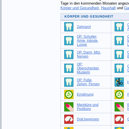
Tage in den kommenden Monaten angezei
Körper und Gesundheit
,
Haushalt
und
Ga
KÖRPER UND GESUNDHEIT
O
Zahnarzt
OP: Schulter,
O
Arme, Hände,
M
Lunge
OP: Darm, Milz,
O
Nerven
B
OP:
Oberschenkel,
G
Muskeln
OP: Füße,
H
Zehen, Fersen
Ernährung
P
Maniküre und
Pediküre
Diät beginnen
G